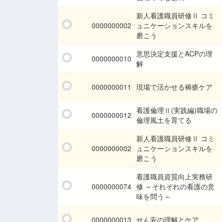
新人看護職員研修Ⅱ コミ
0000000002
ュニケーションスキルを
磨こう
意思決定支援とACPの理
0000000010
解
0000000011
現場で活かせる褥瘡ケア
看護倫理Ⅱ(実践編)職場の
0000000012
倫理風土を育てる
新人看護職員研修Ⅱ コミ
0000000002
ュニケーションスキルを
磨こう
看護職員資質向上実務研
0000000074
修 ～それぞれの看護の意
味を問う～
0000000013
せん妄の理解とケア