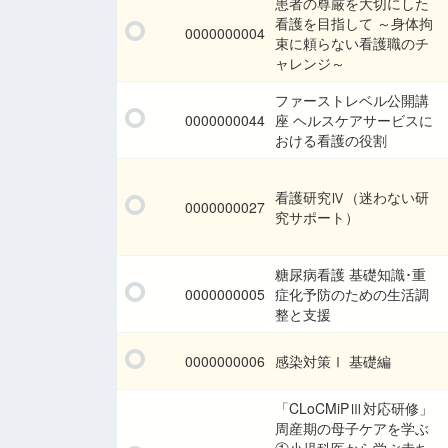
患者の尊厳を大切にした
看護を目指して ～身体拘
0000000004
束に頼らない看護職のチ
ャレンジ～
ファーストレベル公開講
0000000044
座 ヘルスケアサービスに
おける看護の役割
看護研究Ⅳ（迷わない研
0000000027
究サポート）
糖尿病看護 基礎知識･重
0000000005
症化予防のための生活調
整と支援
0000000006
感染対策Ⅰ 基礎編
「CLoCMiPⅢ対応研修」
周産期の母子ケアを学ぶ