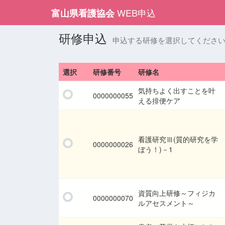
WEB申込
富山県看護協会
研修申込
申込する研修を選択してくださ
選択
研修番号
研修名
気持ちよく出すことを叶
0000000055
える排便ケア
看護研究Ⅲ(質的研究を学
0000000026
ぼう！)－1
資質向上研修～フィジカ
0000000070
ルアセスメント～