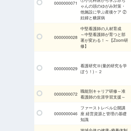
①小児科医から学ぶ赤ち
0000000071
ゃんの頭のゆがみ対策・
他施設に学ぶ産後ケア ②
妊婦と糖尿病
中堅看護師の人材育成
～中堅看護師が育つと部
0000000028
署が変わる！～【Zoom研
修】
看護研究Ⅲ(量的研究を学
0000000029
ぼう！)－２
職能別キャリア研修～准
0000000072
看護師の生涯学習支援～
ファーストレベル公開講
0000000046
座 経営資源と管理の基礎
知識
地域全体の健康･療養体制